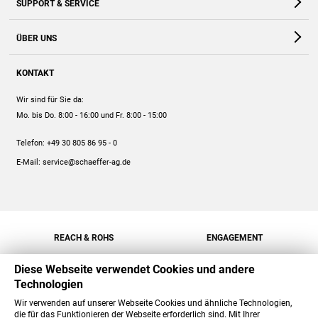
SUPPORT & SERVICE
Webshop
Kontakt
ÜBER UNS
FAQ
Unternehmen
Online-Hilfe
KONTAKT
Historie
Anleitungen
Wir sind für Sie da:
Engagement
Preise
Mo. bis Do. 8:00 - 16:00
und Fr. 8:00 - 15:00
Jobs
Mengenrabatt
Telefon:
+49 30 805 86 95 - 0
Versand
E-Mail:
service@schaeffer-ag.de
REACH & ROHS
ENGAGEMENT
Diese Webseite verwendet Cookies und andere
Technologien
Wir verwenden auf unserer Webseite Cookies und ähnliche Technologien,
die für das Funktionieren der Webseite erforderlich sind. Mit Ihrer