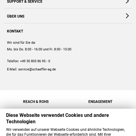
SUPPORT & SERVICE
Webshop
Kontakt
ÜBER UNS
FAQ
Unternehmen
Online-Hilfe
KONTAKT
Historie
Anleitungen
Wir sind für Sie da:
Engagement
Preise
Mo. bis Do. 8:00 - 16:00
und Fr. 8:00 - 15:00
Jobs
Mengenrabatt
Telefon:
+49 30 805 86 95 - 0
Versand
E-Mail:
service@schaeffer-ag.de
REACH & ROHS
ENGAGEMENT
Diese Webseite verwendet Cookies und andere
Technologien
Wir verwenden auf unserer Webseite Cookies und ähnliche Technologien,
die für das Funktionieren der Webseite erforderlich sind. Mit Ihrer