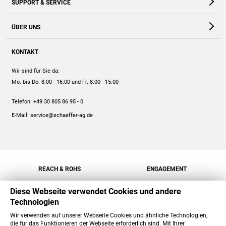
SUPPORT & SERVICE
Webshop
Kontakt
ÜBER UNS
FAQ
Unternehmen
Online-Hilfe
KONTAKT
Historie
Anleitungen
Wir sind für Sie da:
Engagement
Preise
Mo. bis Do. 8:00 - 16:00
und Fr. 8:00 - 15:00
Jobs
Mengenrabatt
Telefon:
+49 30 805 86 95 - 0
Versand
E-Mail:
service@schaeffer-ag.de
REACH & ROHS
ENGAGEMENT
Diese Webseite verwendet Cookies und andere
Technologien
Wir verwenden auf unserer Webseite Cookies und ähnliche Technologien,
die für das Funktionieren der Webseite erforderlich sind. Mit Ihrer