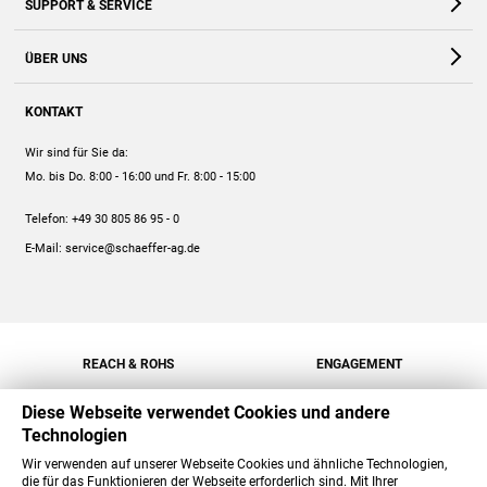
SUPPORT & SERVICE
Webshop
Kontakt
ÜBER UNS
FAQ
Unternehmen
Online-Hilfe
KONTAKT
Historie
Anleitungen
Wir sind für Sie da:
Engagement
Preise
Mo. bis Do. 8:00 - 16:00
und Fr. 8:00 - 15:00
Jobs
Mengenrabatt
Telefon:
+49 30 805 86 95 - 0
Versand
E-Mail:
service@schaeffer-ag.de
REACH & ROHS
ENGAGEMENT
Diese Webseite verwendet Cookies und andere
Technologien
Wir verwenden auf unserer Webseite Cookies und ähnliche Technologien,
die für das Funktionieren der Webseite erforderlich sind. Mit Ihrer