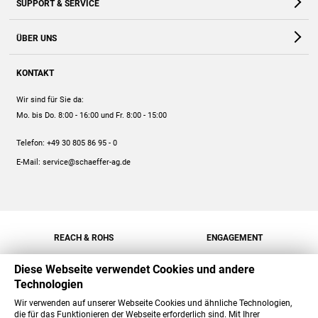
SUPPORT & SERVICE
Webshop
Kontakt
ÜBER UNS
FAQ
Unternehmen
Online-Hilfe
KONTAKT
Historie
Anleitungen
Wir sind für Sie da:
Engagement
Preise
Mo. bis Do. 8:00 - 16:00
und Fr. 8:00 - 15:00
Jobs
Mengenrabatt
Telefon:
+49 30 805 86 95 - 0
Versand
E-Mail:
service@schaeffer-ag.de
REACH & ROHS
ENGAGEMENT
Diese Webseite verwendet Cookies und andere
Technologien
Wir verwenden auf unserer Webseite Cookies und ähnliche Technologien,
die für das Funktionieren der Webseite erforderlich sind. Mit Ihrer