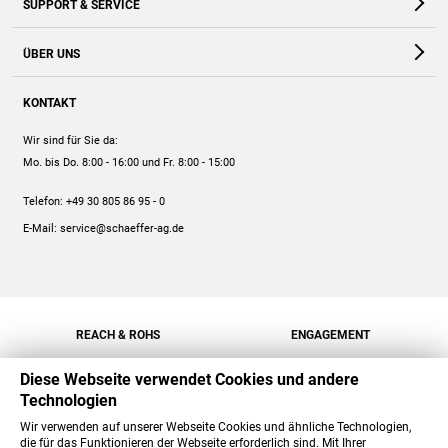
SUPPORT & SERVICE
Webshop
Kontakt
ÜBER UNS
FAQ
Unternehmen
Online-Hilfe
KONTAKT
Historie
Anleitungen
Wir sind für Sie da:
Engagement
Preise
Mo. bis Do. 8:00 - 16:00
und Fr. 8:00 - 15:00
Jobs
Mengenrabatt
Telefon:
+49 30 805 86 95 - 0
Versand
E-Mail:
service@schaeffer-ag.de
REACH & ROHS
ENGAGEMENT
Diese Webseite verwendet Cookies und andere
Technologien
Wir verwenden auf unserer Webseite Cookies und ähnliche Technologien,
die für das Funktionieren der Webseite erforderlich sind. Mit Ihrer