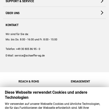
SUPPORT & SERVICE
Webshop
Kontakt
ÜBER UNS
FAQ
Unternehmen
Online-Hilfe
KONTAKT
Historie
Anleitungen
Wir sind für Sie da:
Engagement
Preise
Mo. bis Do. 8:00 - 16:00
und Fr. 8:00 - 15:00
Jobs
Mengenrabatt
Telefon:
+49 30 805 86 95 - 0
Versand
E-Mail:
service@schaeffer-ag.de
REACH & ROHS
ENGAGEMENT
Diese Webseite verwendet Cookies und andere
Technologien
Wir verwenden auf unserer Webseite Cookies und ähnliche Technologien,
die für das Funktionieren der Webseite erforderlich sind. Mit Ihrer