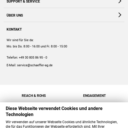
SUPPORT & SERVICE
Webshop
Kontakt
ÜBER UNS
FAQ
Unternehmen
Online-Hilfe
KONTAKT
Historie
Anleitungen
Wir sind für Sie da:
Engagement
Preise
Mo. bis Do. 8:00 - 16:00
und Fr. 8:00 - 15:00
Jobs
Mengenrabatt
Telefon:
+49 30 805 86 95 - 0
Versand
E-Mail:
service@schaeffer-ag.de
REACH & ROHS
ENGAGEMENT
Diese Webseite verwendet Cookies und andere
Technologien
Wir verwenden auf unserer Webseite Cookies und ähnliche Technologien,
die für das Funktionieren der Webseite erforderlich sind. Mit Ihrer