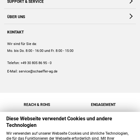
SUPPORT & SERVICE
Webshop
Kontakt
ÜBER UNS
FAQ
Unternehmen
Online-Hilfe
KONTAKT
Historie
Anleitungen
Wir sind für Sie da:
Engagement
Preise
Mo. bis Do. 8:00 - 16:00
und Fr. 8:00 - 15:00
Jobs
Mengenrabatt
Telefon:
+49 30 805 86 95 - 0
Versand
E-Mail:
service@schaeffer-ag.de
REACH & ROHS
ENGAGEMENT
Diese Webseite verwendet Cookies und andere
Technologien
Wir verwenden auf unserer Webseite Cookies und ähnliche Technologien,
die für das Funktionieren der Webseite erforderlich sind. Mit Ihrer