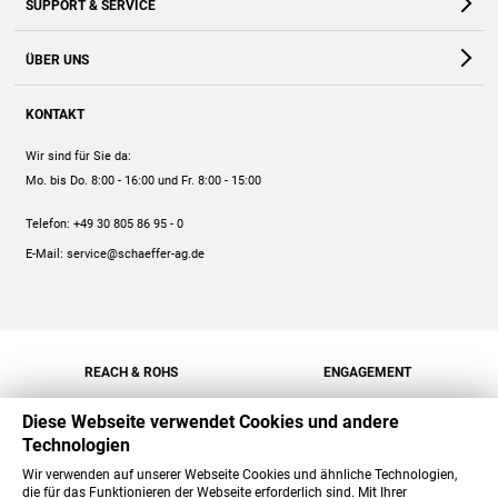
SUPPORT & SERVICE
Webshop
Kontakt
ÜBER UNS
FAQ
Unternehmen
Online-Hilfe
KONTAKT
Historie
Anleitungen
Wir sind für Sie da:
Engagement
Preise
Mo. bis Do. 8:00 - 16:00
und Fr. 8:00 - 15:00
Jobs
Mengenrabatt
Telefon:
+49 30 805 86 95 - 0
Versand
E-Mail:
service@schaeffer-ag.de
REACH & ROHS
ENGAGEMENT
Diese Webseite verwendet Cookies und andere
Technologien
Wir verwenden auf unserer Webseite Cookies und ähnliche Technologien,
die für das Funktionieren der Webseite erforderlich sind. Mit Ihrer