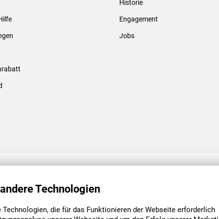
Historie
Gewindebolzen & -hülsen
Hilfe
Engagement
ungen
Jobs
rabatt
d
ENGAGEMENT
UNSERE NIEDE
 andere Technologien
Technologien, die für das Funktionieren der Webseite erforderlich