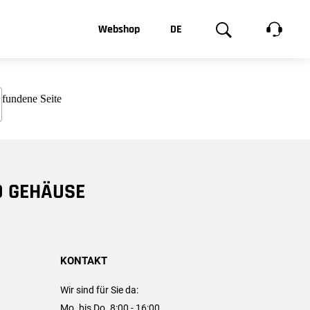
t, was Sie
Webshop
DE
te
Produktgalerie
EN
e
FR
chsen
D GEHÄUSE
KONTAKT
Wir sind für Sie da:
Mo. bis Do. 8:00 - 16:00