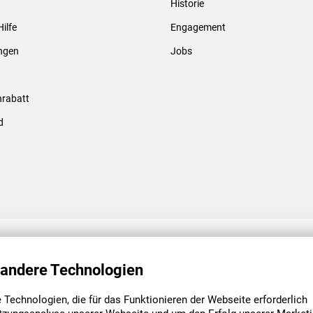
Historie
Gewindebolzen & -hülsen
Hilfe
Engagement
ungen
Jobs
rabatt
d
ENGAGEMENT
UNSERE NIEDE
 andere Technologien
Technologien, die für das Funktionieren der Webseite erforderlich