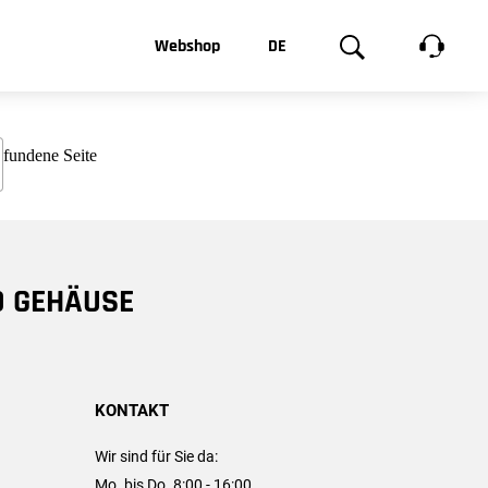
t, was Sie
Webshop
DE
te
Produktgalerie
EN
e
FR
chsen
D GEHÄUSE
KONTAKT
Wir sind für Sie da:
Mo. bis Do. 8:00 - 16:00