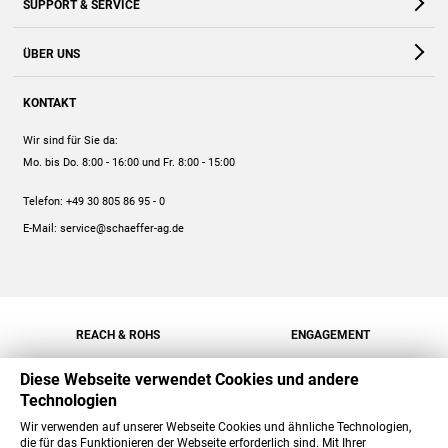
SUPPORT & SERVICE
Webshop
Kontakt
ÜBER UNS
FAQ
Unternehmen
Online-Hilfe
KONTAKT
Historie
Anleitungen
Wir sind für Sie da:
Engagement
Preise
Mo. bis Do. 8:00 - 16:00
und Fr. 8:00 - 15:00
Jobs
Mengenrabatt
Telefon:
+49 30 805 86 95 - 0
Versand
E-Mail:
service@schaeffer-ag.de
REACH & ROHS
ENGAGEMENT
Diese Webseite verwendet Cookies und andere
Technologien
Wir verwenden auf unserer Webseite Cookies und ähnliche Technologien,
die für das Funktionieren der Webseite erforderlich sind. Mit Ihrer