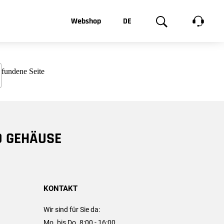
t, was Sie
Webshop
DE
te
Produktgalerie
EN
e
FR
chsen
D GEHÄUSE
KONTAKT
Wir sind für Sie da:
Mo. bis Do. 8:00 - 16:00