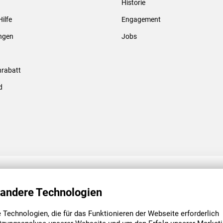
Historie
Gewindebolzen & -hülsen
Hilfe
Engagement
ungen
Jobs
rabatt
d
ENGAGEMENT
UNSERE NIEDE
 andere Technologien
Technologien, die für das Funktionieren der Webseite erforderlich