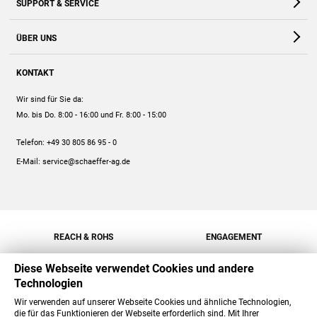
SUPPORT & SERVICE
Webshop
Kontakt
ÜBER UNS
FAQ
Unternehmen
Online-Hilfe
KONTAKT
Historie
Anleitungen
Wir sind für Sie da:
Engagement
Preise
Mo. bis Do. 8:00 - 16:00
und Fr. 8:00 - 15:00
Jobs
Mengenrabatt
Telefon:
+49 30 805 86 95 - 0
Versand
E-Mail:
service@schaeffer-ag.de
REACH & ROHS
ENGAGEMENT
Diese Webseite verwendet Cookies und andere
Technologien
Wir verwenden auf unserer Webseite Cookies und ähnliche Technologien,
die für das Funktionieren der Webseite erforderlich sind. Mit Ihrer