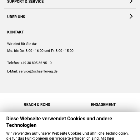
SUPPORT & SERVICE
Webshop
Kontakt
ÜBER UNS
FAQ
Unternehmen
Online-Hilfe
KONTAKT
Historie
Anleitungen
Wir sind für Sie da:
Engagement
Preise
Mo. bis Do. 8:00 - 16:00
und Fr. 8:00 - 15:00
Jobs
Mengenrabatt
Telefon:
+49 30 805 86 95 - 0
Versand
E-Mail:
service@schaeffer-ag.de
REACH & ROHS
ENGAGEMENT
Diese Webseite verwendet Cookies und andere
Technologien
Wir verwenden auf unserer Webseite Cookies und ähnliche Technologien,
die für das Funktionieren der Webseite erforderlich sind. Mit Ihrer