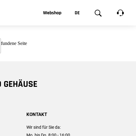
t, was Sie
Webshop
DE
te
Produktgalerie
EN
e
FR
chsen
D GEHÄUSE
KONTAKT
Wir sind für Sie da:
Mo. bis Do. 8:00 - 16:00