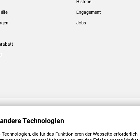
Historie
Gewindebolzen & -hülsen
Hilfe
Engagement
ungen
Jobs
rabatt
d
ENGAGEMENT
UNSERE NIEDE
 andere Technologien
Technologien, die für das Funktionieren der Webseite erforderlich