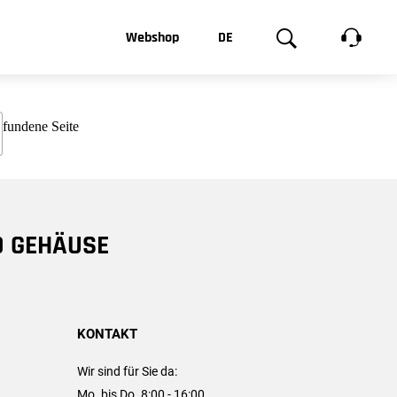
t, was Sie
Webshop
DE
te
Produktgalerie
EN
e
FR
chsen
D GEHÄUSE
KONTAKT
Wir sind für Sie da:
Mo. bis Do. 8:00 - 16:00