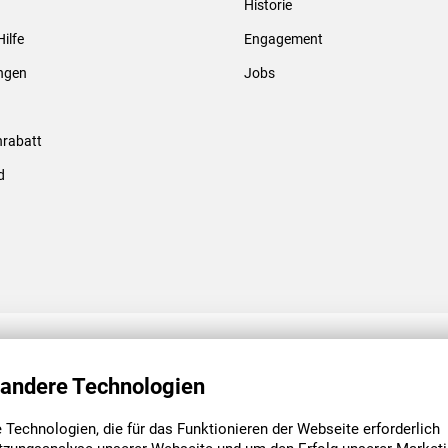
Historie
Gewindebolzen & -hülsen
Hilfe
Engagement
ungen
Jobs
rabatt
d
ENGAGEMENT
UNSERE NIEDE
 andere Technologien
Technologien, die für das Funktionieren der Webseite erforderlich