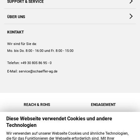
SUPPORT & SERVICE
Webshop
Kontakt
ÜBER UNS
FAQ
Unternehmen
Online-Hilfe
KONTAKT
Historie
Anleitungen
Wir sind für Sie da:
Engagement
Preise
Mo. bis Do. 8:00 - 16:00
und Fr. 8:00 - 15:00
Jobs
Mengenrabatt
Telefon:
+49 30 805 86 95 - 0
Versand
E-Mail:
service@schaeffer-ag.de
REACH & ROHS
ENGAGEMENT
Diese Webseite verwendet Cookies und andere
Technologien
Wir verwenden auf unserer Webseite Cookies und ähnliche Technologien,
die für das Funktionieren der Webseite erforderlich sind. Mit Ihrer