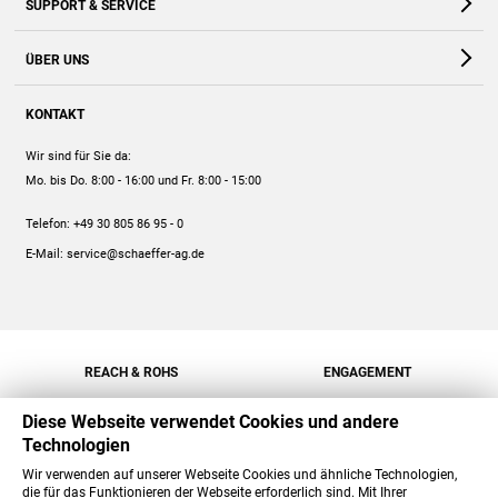
SUPPORT & SERVICE
Webshop
Kontakt
ÜBER UNS
FAQ
Unternehmen
Online-Hilfe
KONTAKT
Historie
Anleitungen
Wir sind für Sie da:
Engagement
Preise
Mo. bis Do. 8:00 - 16:00
und Fr. 8:00 - 15:00
Jobs
Mengenrabatt
Telefon:
+49 30 805 86 95 - 0
Versand
E-Mail:
service@schaeffer-ag.de
REACH & ROHS
ENGAGEMENT
Diese Webseite verwendet Cookies und andere
Technologien
Wir verwenden auf unserer Webseite Cookies und ähnliche Technologien,
die für das Funktionieren der Webseite erforderlich sind. Mit Ihrer