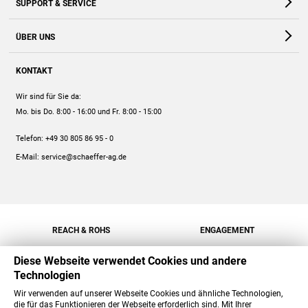
SUPPORT & SERVICE
Webshop
Kontakt
ÜBER UNS
FAQ
Unternehmen
Online-Hilfe
KONTAKT
Historie
Anleitungen
Wir sind für Sie da:
Engagement
Preise
Mo. bis Do. 8:00 - 16:00
und Fr. 8:00 - 15:00
Jobs
Mengenrabatt
Telefon:
+49 30 805 86 95 - 0
Versand
E-Mail:
service@schaeffer-ag.de
REACH & ROHS
ENGAGEMENT
Diese Webseite verwendet Cookies und andere
Technologien
Wir verwenden auf unserer Webseite Cookies und ähnliche Technologien,
die für das Funktionieren der Webseite erforderlich sind. Mit Ihrer