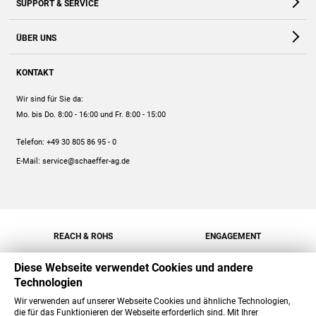
SUPPORT & SERVICE
Webshop
Kontakt
ÜBER UNS
FAQ
Unternehmen
Online-Hilfe
KONTAKT
Historie
Anleitungen
Wir sind für Sie da:
Engagement
Preise
Mo. bis Do. 8:00 - 16:00
und Fr. 8:00 - 15:00
Jobs
Mengenrabatt
Telefon:
+49 30 805 86 95 - 0
Versand
E-Mail:
service@schaeffer-ag.de
REACH & ROHS
ENGAGEMENT
Diese Webseite verwendet Cookies und andere
Technologien
Wir verwenden auf unserer Webseite Cookies und ähnliche Technologien,
die für das Funktionieren der Webseite erforderlich sind. Mit Ihrer