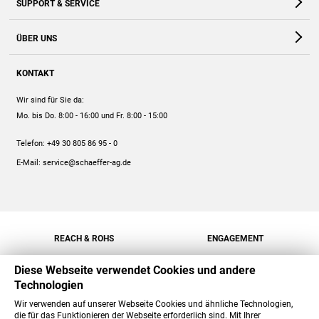
SUPPORT & SERVICE
Webshop
Kontakt
ÜBER UNS
FAQ
Unternehmen
Online-Hilfe
KONTAKT
Historie
Anleitungen
Wir sind für Sie da:
Engagement
Preise
Mo. bis Do. 8:00 - 16:00
und Fr. 8:00 - 15:00
Jobs
Mengenrabatt
Telefon:
+49 30 805 86 95 - 0
Versand
E-Mail:
service@schaeffer-ag.de
REACH & ROHS
ENGAGEMENT
Diese Webseite verwendet Cookies und andere
Technologien
Wir verwenden auf unserer Webseite Cookies und ähnliche Technologien,
die für das Funktionieren der Webseite erforderlich sind. Mit Ihrer