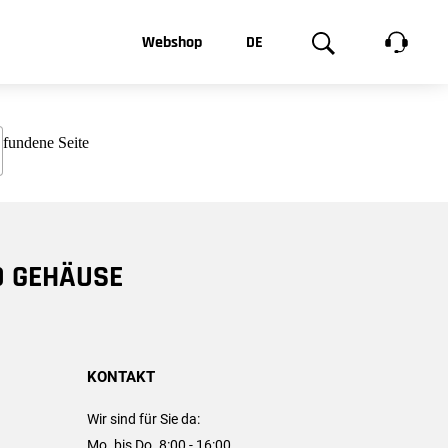
t, was Sie
Webshop
DE
te
Produktgalerie
EN
e
FR
chsen
D GEHÄUSE
KONTAKT
Wir sind für Sie da:
Mo. bis Do. 8:00 - 16:00