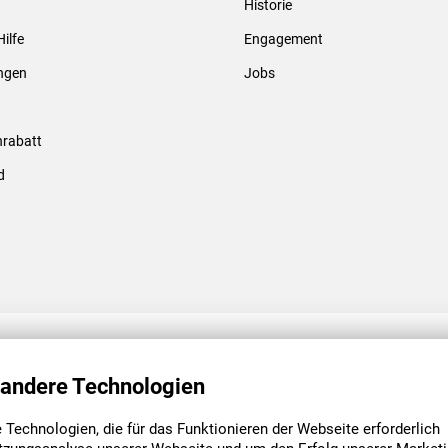
Historie
Gewindebolzen & -hülsen
Hilfe
Engagement
ungen
Jobs
rabatt
d
ENGAGEMENT
UNSERE NIEDE
 andere Technologien
Technologien, die für das Funktionieren der Webseite erforderlich