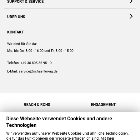
SUPPORT & SERVICE
Webshop
Kontakt
ÜBER UNS
FAQ
Unternehmen
Online-Hilfe
KONTAKT
Historie
Anleitungen
Wir sind für Sie da:
Engagement
Preise
Mo. bis Do. 8:00 - 16:00
und Fr. 8:00 - 15:00
Jobs
Mengenrabatt
Telefon:
+49 30 805 86 95 - 0
Versand
E-Mail:
service@schaeffer-ag.de
REACH & ROHS
ENGAGEMENT
Diese Webseite verwendet Cookies und andere
Technologien
Wir verwenden auf unserer Webseite Cookies und ähnliche Technologien,
die für das Funktionieren der Webseite erforderlich sind. Mit Ihrer