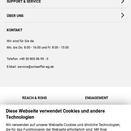
SUPPORT & SERVICE
Webshop
Kontakt
ÜBER UNS
FAQ
Unternehmen
Online-Hilfe
KONTAKT
Historie
Anleitungen
Wir sind für Sie da:
Engagement
Preise
Mo. bis Do. 8:00 - 16:00
und Fr. 8:00 - 15:00
Jobs
Mengenrabatt
Telefon:
+49 30 805 86 95 - 0
Versand
E-Mail:
service@schaeffer-ag.de
REACH & ROHS
ENGAGEMENT
Diese Webseite verwendet Cookies und andere
Technologien
Wir verwenden auf unserer Webseite Cookies und ähnliche Technologien,
die für das Funktionieren der Webseite erforderlich sind. Mit Ihrer