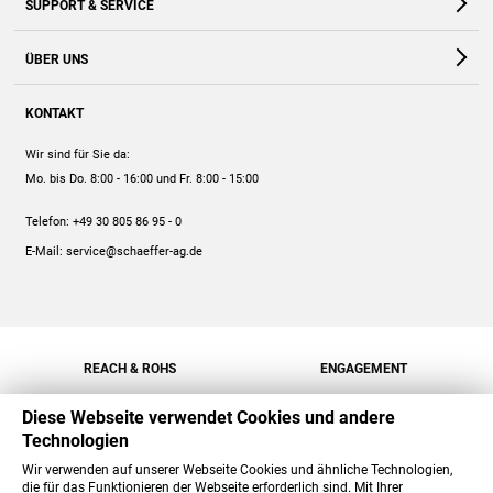
SUPPORT & SERVICE
Webshop
Kontakt
ÜBER UNS
FAQ
Unternehmen
Online-Hilfe
KONTAKT
Historie
Anleitungen
Wir sind für Sie da:
Engagement
Preise
Mo. bis Do. 8:00 - 16:00
und Fr. 8:00 - 15:00
Jobs
Mengenrabatt
Telefon:
+49 30 805 86 95 - 0
Versand
E-Mail:
service@schaeffer-ag.de
REACH & ROHS
ENGAGEMENT
Diese Webseite verwendet Cookies und andere
Technologien
Wir verwenden auf unserer Webseite Cookies und ähnliche Technologien,
die für das Funktionieren der Webseite erforderlich sind. Mit Ihrer