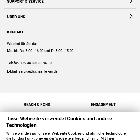
SUPPORT & SERVICE
Webshop
Kontakt
ÜBER UNS
FAQ
Unternehmen
Online-Hilfe
KONTAKT
Historie
Anleitungen
Wir sind für Sie da:
Engagement
Preise
Mo. bis Do. 8:00 - 16:00
und Fr. 8:00 - 15:00
Jobs
Mengenrabatt
Telefon:
+49 30 805 86 95 - 0
Versand
E-Mail:
service@schaeffer-ag.de
REACH & ROHS
ENGAGEMENT
Diese Webseite verwendet Cookies und andere
Technologien
Wir verwenden auf unserer Webseite Cookies und ähnliche Technologien,
die für das Funktionieren der Webseite erforderlich sind. Mit Ihrer