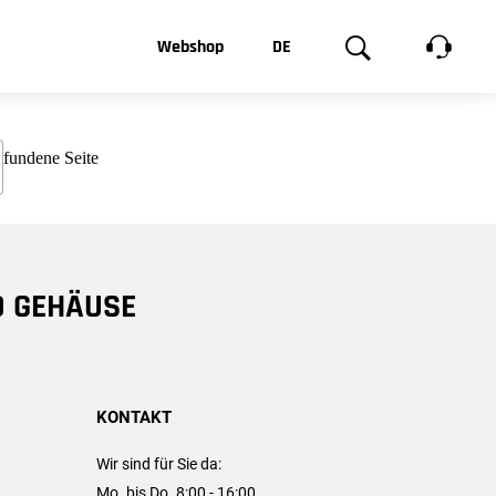
t, was Sie
Webshop
DE
te
Produktgalerie
EN
e
FR
chsen
D GEHÄUSE
KONTAKT
Wir sind für Sie da:
Mo. bis Do. 8:00 - 16:00