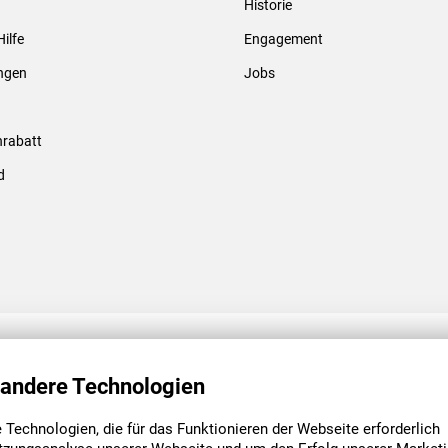
Historie
Gewindebolzen & -hülsen
Hilfe
Engagement
ungen
Jobs
rabatt
d
ENGAGEMENT
UNSERE NIEDE
 andere Technologien
Technologien, die für das Funktionieren der Webseite erforderlich