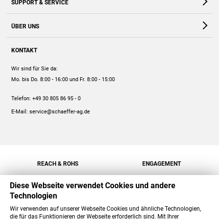
SUPPORT & SERVICE
Webshop
Kontakt
ÜBER UNS
FAQ
Unternehmen
Online-Hilfe
KONTAKT
Historie
Anleitungen
Wir sind für Sie da:
Engagement
Preise
Mo. bis Do. 8:00 - 16:00
und Fr. 8:00 - 15:00
Jobs
Mengenrabatt
Telefon:
+49 30 805 86 95 - 0
Versand
E-Mail:
service@schaeffer-ag.de
REACH & ROHS
ENGAGEMENT
Diese Webseite verwendet Cookies und andere
Technologien
Wir verwenden auf unserer Webseite Cookies und ähnliche Technologien,
die für das Funktionieren der Webseite erforderlich sind. Mit Ihrer