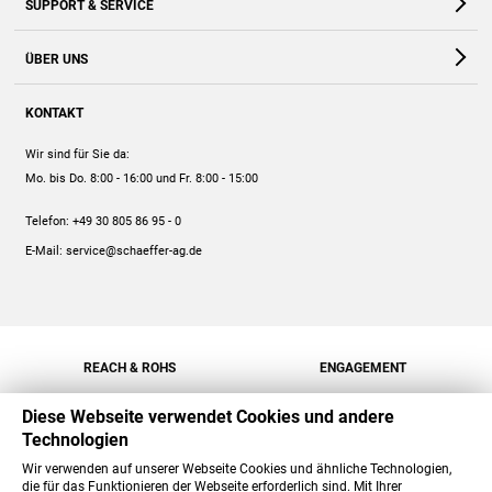
SUPPORT & SERVICE
Webshop
Kontakt
ÜBER UNS
FAQ
Unternehmen
Online-Hilfe
KONTAKT
Historie
Anleitungen
Wir sind für Sie da:
Engagement
Preise
Mo. bis Do. 8:00 - 16:00
und Fr. 8:00 - 15:00
Jobs
Mengenrabatt
Telefon:
+49 30 805 86 95 - 0
Versand
E-Mail:
service@schaeffer-ag.de
REACH & ROHS
ENGAGEMENT
Diese Webseite verwendet Cookies und andere
Technologien
Wir verwenden auf unserer Webseite Cookies und ähnliche Technologien,
die für das Funktionieren der Webseite erforderlich sind. Mit Ihrer