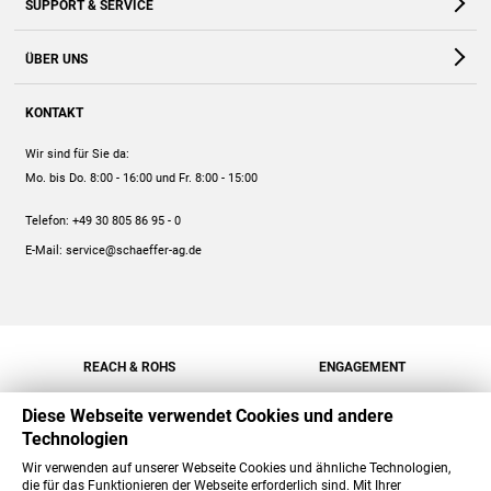
SUPPORT & SERVICE
Webshop
Kontakt
ÜBER UNS
FAQ
Unternehmen
Online-Hilfe
KONTAKT
Historie
Anleitungen
Wir sind für Sie da:
Engagement
Preise
Mo. bis Do. 8:00 - 16:00
und Fr. 8:00 - 15:00
Jobs
Mengenrabatt
Telefon:
+49 30 805 86 95 - 0
Versand
E-Mail:
service@schaeffer-ag.de
REACH & ROHS
ENGAGEMENT
Diese Webseite verwendet Cookies und andere
Technologien
Wir verwenden auf unserer Webseite Cookies und ähnliche Technologien,
die für das Funktionieren der Webseite erforderlich sind. Mit Ihrer